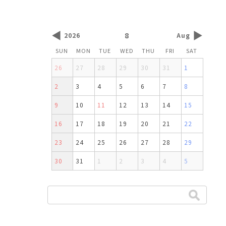
◀
▶
8
2026
Aug
SUN
MON
TUE
WED
THU
FRI
SAT
26
27
28
29
30
31
1
2
3
4
5
6
7
8
9
10
11
12
13
14
15
16
17
18
19
20
21
22
23
24
25
26
27
28
29
30
31
1
2
3
4
5